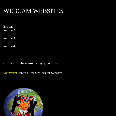
WEBCAM WEBSITES
live cam
live cam2
live cam3
live cam4
Contact:
foxlivecamcom@gmail.com
foxlivecam
Here is all the websites for webcams