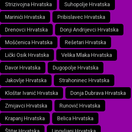
Strizivojna Hrvatska
Suhopolje Hrvatska
Marinići Hrvatska
Pribislavec Hrvatska
Drenovci Hrvatska
Donji Andrijevci Hrvatska
Mošćenica Hrvatska
Rešetari Hrvatska
Lički Osik Hrvatska
Velika Mlaka Hrvatska
Davor Hrvatska
Dugopolje Hrvatska
Jakovlje Hrvatska
Strahoninec Hrvatska
Kloštar Ivanić Hrvatska
Donja Dubrava Hrvatska
Zmijavci Hrvatska
Runović Hrvatska
Krapanj Hrvatska
Belica Hrvatska
Štitar Hrvatska
Lipovljani Hrvatska