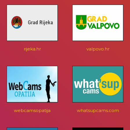
rijeka.hr
valpovo.hr
webcamsopatija
whatsupcams.com