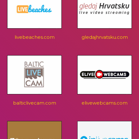
livebeaches.com
gledajhrvatsku.com
balticlivecam.com
elivewebcams.com