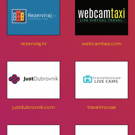
rezerviraj.hr
webcamtaxi.com
justdubrovnik.com
travelmouse