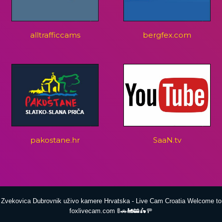
alltrafficcams
bergfex.com
pakostane.hr
SaaN.tv
Zvekovica Dubrovnik uživo kamere Hrvatska - Live Cam Croatia Welcome to
foxlivecam.com 🚦🚗🚂🚋🛵🚥