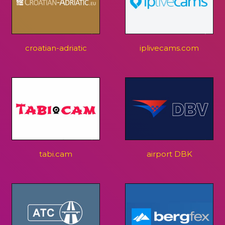
croatian-adriatic
iplivecams.com
tabi.cam
airport DBK