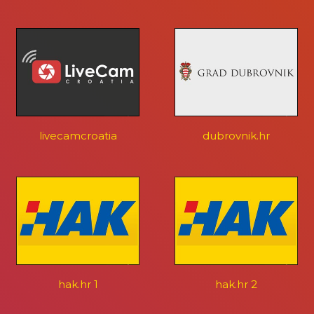
livecamcroatia
dubrovnik.hr
hak.hr 1
hak.hr 2