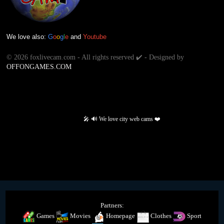
We love also:
G
o
o
g
l
e
and
Youtube
©
2026 foxlivecam.com - All rights reserved ✔️ - Designed by
OFFONGAMES.COM
🎤 🔊 We love city web cams ❤️
Partners:
Games
Movies
Homepage
Clothes
Sport