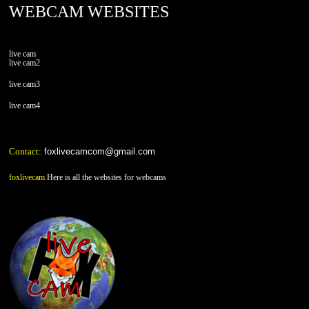
WEBCAM WEBSITES
live cam
live cam2
live cam3
live cam4
Contact:
foxlivecamcom@gmail.com
foxlivecam
Here is all the websites for webcams