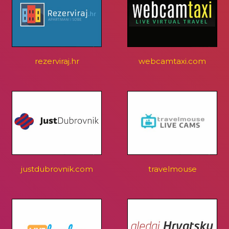
rezerviraj.hr
webcamtaxi.com
justdubrovnik.com
travelmouse