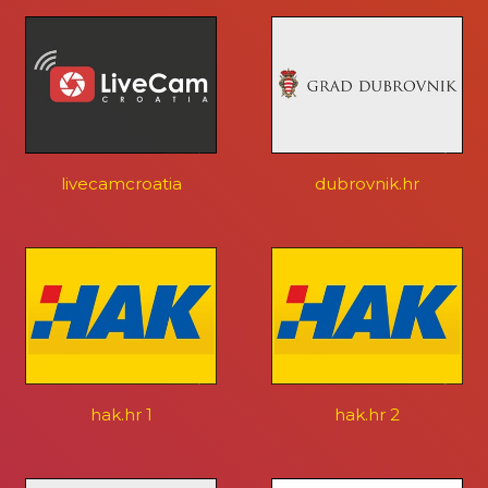
livecamcroatia
dubrovnik.hr
hak.hr 1
hak.hr 2