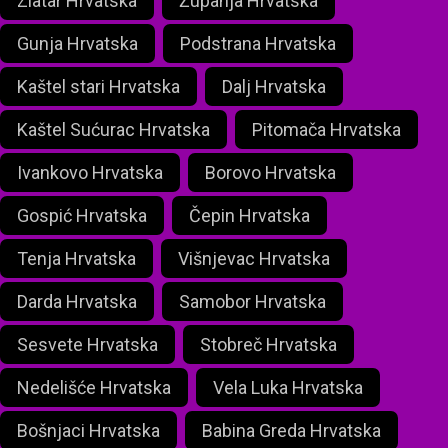
Zlatar Hrvatska
Županja Hrvatska
Gunja Hrvatska
Podstrana Hrvatska
Kaštel stari Hrvatska
Dalj Hrvatska
Kaštel Sućurac Hrvatska
Pitomača Hrvatska
Ivankovo Hrvatska
Borovo Hrvatska
Gospić Hrvatska
Čepin Hrvatska
Tenja Hrvatska
Višnjevac Hrvatska
Darda Hrvatska
Samobor Hrvatska
Sesvete Hrvatska
Stobreč Hrvatska
Nedelišće Hrvatska
Vela Luka Hrvatska
Bošnjaci Hrvatska
Babina Greda Hrvatska