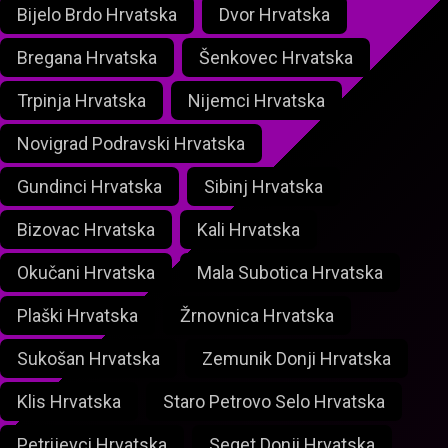
Bijelo Brdo Hrvatska
Dvor Hrvatska
Bregana Hrvatska
Šenkovec Hrvatska
Trpinja Hrvatska
Nijemci Hrvatska
Novigrad Podravski Hrvatska
Gundinci Hrvatska
Sibinj Hrvatska
Bizovac Hrvatska
Kali Hrvatska
Okučani Hrvatska
Mala Subotica Hrvatska
Plaški Hrvatska
Žrnovnica Hrvatska
Sukošan Hrvatska
Zemunik Donji Hrvatska
Klis Hrvatska
Staro Petrovo Selo Hrvatska
Petrijevci Hrvatska
Seget Donji Hrvatska