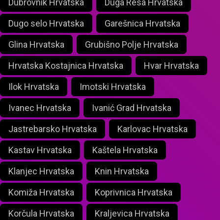
Dubrovnik Hrvatska
Duga Resa Hrvatska
Dugo selo Hrvatska
Garešnica Hrvatska
Glina Hrvatska
Grubišno Polje Hrvatska
Hrvatska Kostajnica Hrvatska
Hvar Hrvatska
Ilok Hrvatska
Imotski Hrvatska
Ivanec Hrvatska
Ivanić Grad Hrvatska
Jastrebarsko Hrvatska
Karlovac Hrvatska
Kastav Hrvatska
Kaštela Hrvatska
Klanjec Hrvatska
Knin Hrvatska
Komiža Hrvatska
Koprivnica Hrvatska
Korčula Hrvatska
Kraljevica Hrvatska