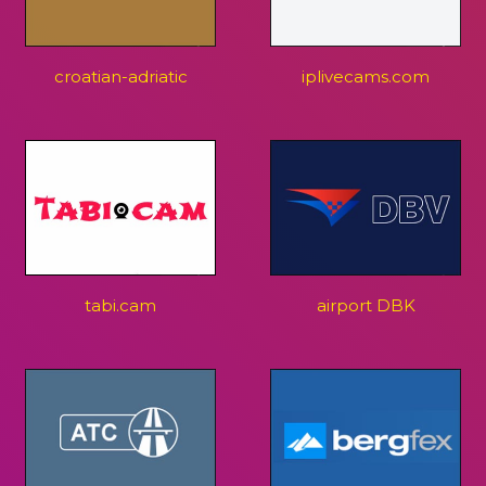
croatian-adriatic
iplivecams.com
tabi.cam
airport DBK