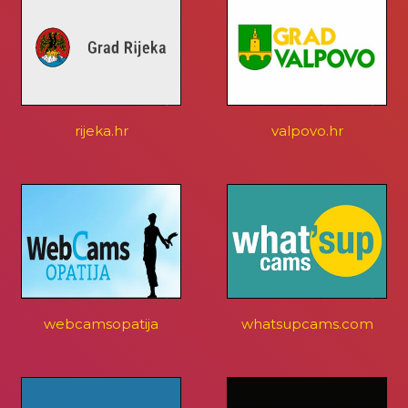
rijeka.hr
valpovo.hr
webcamsopatija
whatsupcams.com