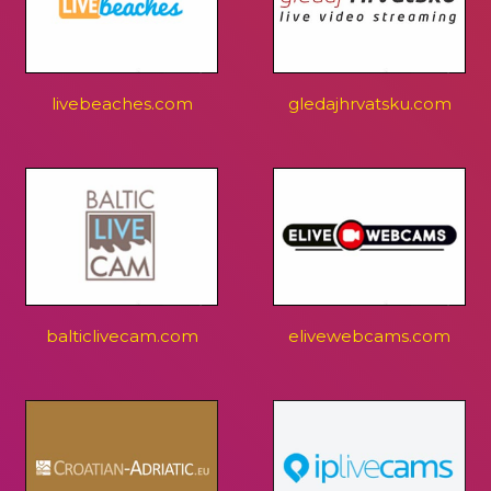
livebeaches.com
gledajhrvatsku.com
balticlivecam.com
elivewebcams.com