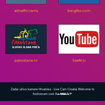
alltrafficcams
bergfex.com
pakostane.hr
SaaN.tv
Zadar uživo kamere Hrvatska - Live Cam Croatia Welcome to
foxlivecam.com 🚦🚗🚂🚋🛵🚥