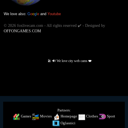
We love also:
G
o
o
g
l
e
and
Youtube
©
2026 foxlivecam.com - All rights reserved ✔️ - Designed by
OFFONGAMES.COM
🎤 🔊 We love city web cams ❤️
Partners:
Games
Movies
Homepage
Clothes
Sport
Oglasnici