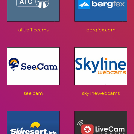
alltrafficcams
bergfex.com
see.cam
skylinewebcams