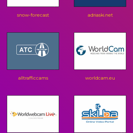
snow-forecast
adriaski.net
alltrafficcams
worldcam.eu