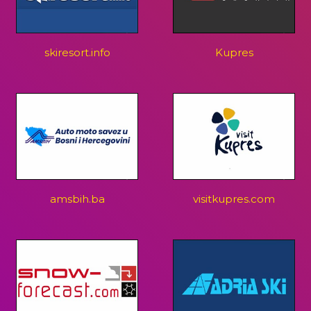
skiresort.info
Kupres
amsbih.ba
visitkupres.com