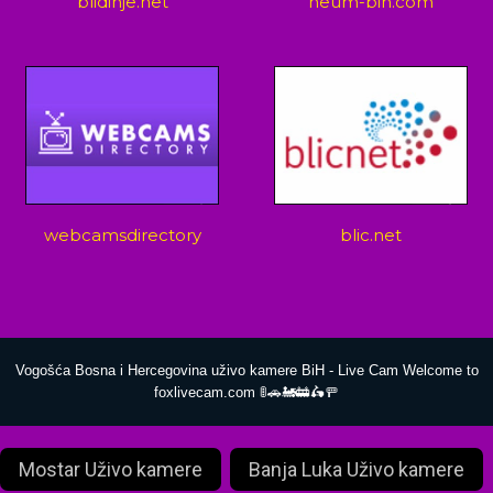
blidinje.net
neum-bih.com
webcamsdirectory
blic.net
Vogošća Bosna i Hercegovina uživo kamere BiH - Live Cam Welcome to
foxlivecam.com 🚦🚗🚂🚋🛵🚥
Mostar Uživo kamere
Banja Luka Uživo kamere