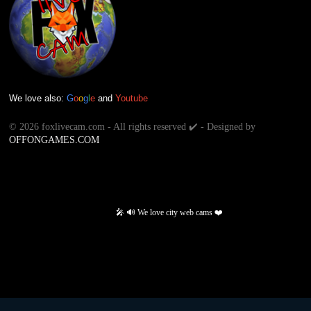
We love also:
G
o
o
g
l
e
and
Youtube
©
2026 foxlivecam.com - All rights reserved ✔️ - Designed by
OFFONGAMES.COM
🎤 🔊 We love city web cams ❤️