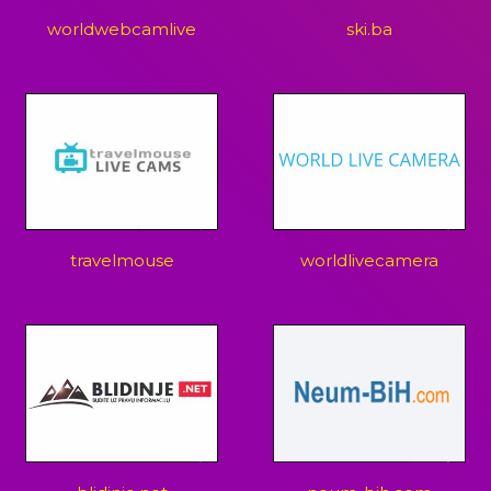
worldwebcamlive
ski.ba
travelmouse
worldlivecamera