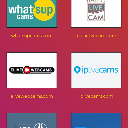
whatsupcams.com
balticlivecam.com
elivewebcams.com
iplivecams.com