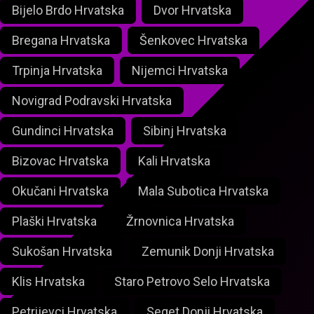
Bijelo Brdo Hrvatska
Dvor Hrvatska
Bregana Hrvatska
Šenkovec Hrvatska
Trpinja Hrvatska
Nijemci Hrvatska
Novigrad Podravski Hrvatska
Gundinci Hrvatska
Sibinj Hrvatska
Bizovac Hrvatska
Kali Hrvatska
Okučani Hrvatska
Mala Subotica Hrvatska
Plaški Hrvatska
Žrnovnica Hrvatska
Sukošan Hrvatska
Zemunik Donji Hrvatska
Klis Hrvatska
Staro Petrovo Selo Hrvatska
Petrijevci Hrvatska
Seget Donji Hrvatska