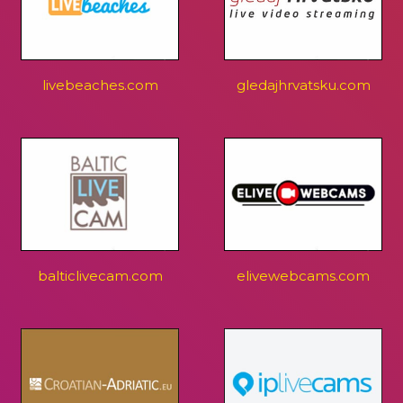
livebeaches.com
gledajhrvatsku.com
balticlivecam.com
elivewebcams.com