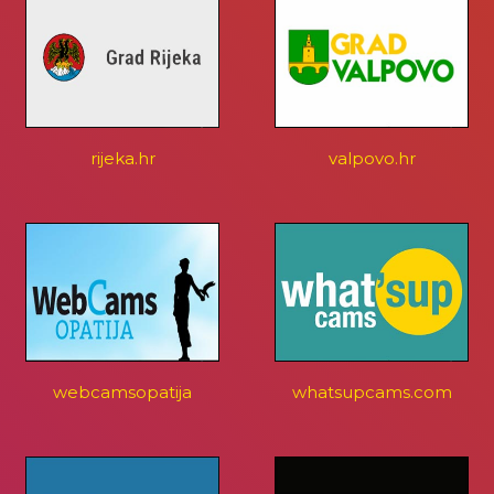
rijeka.hr
valpovo.hr
webcamsopatija
whatsupcams.com