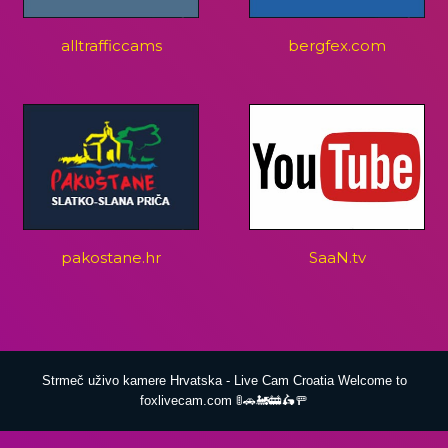
alltrafficcams
bergfex.com
pakostane.hr
SaaN.tv
Strmeč uživo kamere Hrvatska - Live Cam Croatia Welcome to
foxlivecam.com 🚦🚗🚂🚋🛵🚥