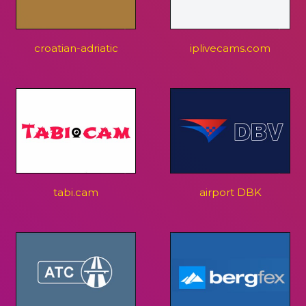
croatian-adriatic
iplivecams.com
tabi.cam
airport DBK