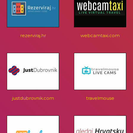
rezerviraj.hr
webcamtaxi.com
justdubrovnik.com
travelmouse