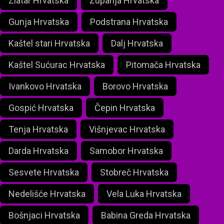
Zlatar Hrvatska
Županja Hrvatska
Gunja Hrvatska
Podstrana Hrvatska
Kaštel stari Hrvatska
Dalj Hrvatska
Kaštel Sućurac Hrvatska
Pitomača Hrvatska
Ivankovo Hrvatska
Borovo Hrvatska
Gospić Hrvatska
Čepin Hrvatska
Tenja Hrvatska
Višnjevac Hrvatska
Darda Hrvatska
Samobor Hrvatska
Sesvete Hrvatska
Stobreč Hrvatska
Nedelišće Hrvatska
Vela Luka Hrvatska
Bošnjaci Hrvatska
Babina Greda Hrvatska