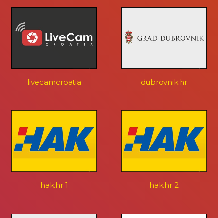
livecamcroatia
dubrovnik.hr
hak.hr 1
hak.hr 2