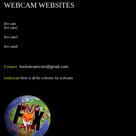
WEBCAM WEBSITES
live cam
live cam2
live cam3
live cam4
Contact:
foxlivecamcom@gmail.com
foxlivecam
Here is all the websites for webcams