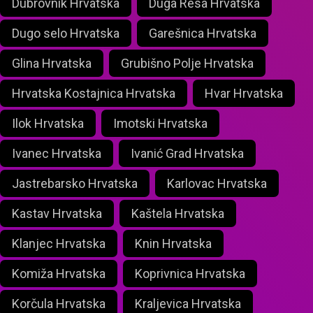
Dubrovnik Hrvatska
Duga Resa Hrvatska
Dugo selo Hrvatska
Garešnica Hrvatska
Glina Hrvatska
Grubišno Polje Hrvatska
Hrvatska Kostajnica Hrvatska
Hvar Hrvatska
Ilok Hrvatska
Imotski Hrvatska
Ivanec Hrvatska
Ivanić Grad Hrvatska
Jastrebarsko Hrvatska
Karlovac Hrvatska
Kastav Hrvatska
Kaštela Hrvatska
Klanjec Hrvatska
Knin Hrvatska
Komiža Hrvatska
Koprivnica Hrvatska
Korčula Hrvatska
Kraljevica Hrvatska