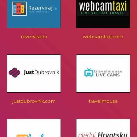
rezerviraj.hr
webcamtaxi.com
justdubrovnik.com
travelmouse