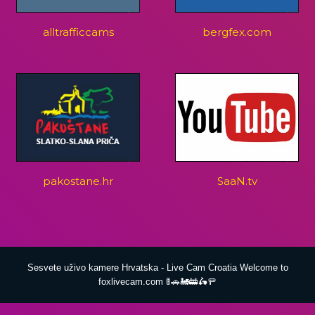
alltrafficcams
bergfex.com
pakostane.hr
SaaN.tv
Sesvete uživo kamere Hrvatska - Live Cam Croatia Welcome to
foxlivecam.com 🚦🚗🚂🚋🛵🚥