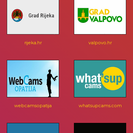
rijeka.hr
valpovo.hr
webcamsopatija
whatsupcams.com