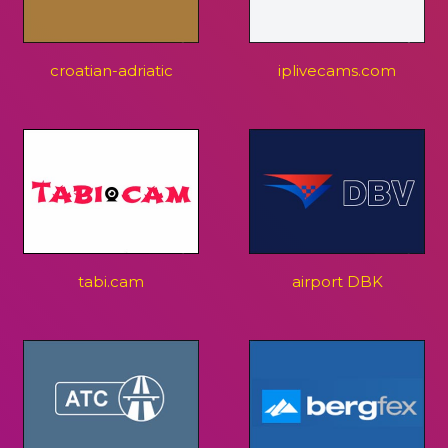
croatian-adriatic
iplivecams.com
tabi.cam
airport DBK