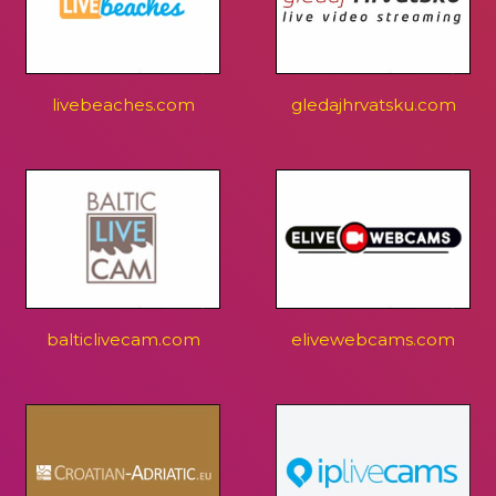
livebeaches.com
gledajhrvatsku.com
balticlivecam.com
elivewebcams.com