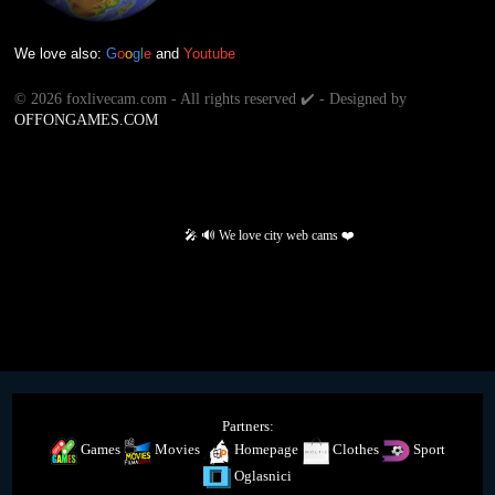
We love also:
G
o
o
g
l
e
and
Youtube
©
2026 foxlivecam.com - All rights reserved ✔️ - Designed by
OFFONGAMES.COM
🎤 🔊 We love city web cams ❤️
Partners:
Games
Movies
Homepage
Clothes
Sport
Oglasnici