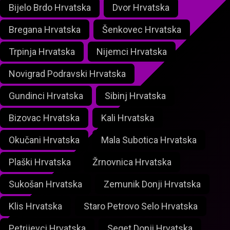
Bijelo Brdo Hrvatska
Dvor Hrvatska
Bregana Hrvatska
Šenkovec Hrvatska
Trpinja Hrvatska
Nijemci Hrvatska
Novigrad Podravski Hrvatska
Gundinci Hrvatska
Sibinj Hrvatska
Bizovac Hrvatska
Kali Hrvatska
Okučani Hrvatska
Mala Subotica Hrvatska
Plaški Hrvatska
Žrnovnica Hrvatska
Sukošan Hrvatska
Zemunik Donji Hrvatska
Klis Hrvatska
Staro Petrovo Selo Hrvatska
Petrijevci Hrvatska
Seget Donji Hrvatska