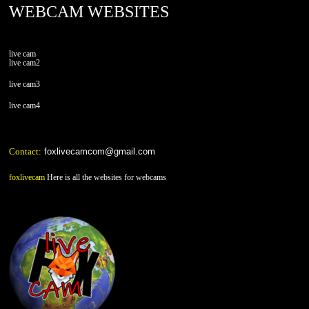
WEBCAM WEBSITES
live cam
live cam2
live cam3
live cam4
Contact:
foxlivecamcom@gmail.com
foxlivecam
Here is all the websites for webcams