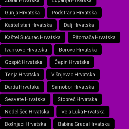
Zlatar Hrvatska
Županja Hrvatska
Gunja Hrvatska
Podstrana Hrvatska
Kaštel stari Hrvatska
Dalj Hrvatska
Kaštel Sućurac Hrvatska
Pitomača Hrvatska
Ivankovo Hrvatska
Borovo Hrvatska
Gospić Hrvatska
Čepin Hrvatska
Tenja Hrvatska
Višnjevac Hrvatska
Darda Hrvatska
Samobor Hrvatska
Sesvete Hrvatska
Stobreč Hrvatska
Nedelišće Hrvatska
Vela Luka Hrvatska
Bošnjaci Hrvatska
Babina Greda Hrvatska