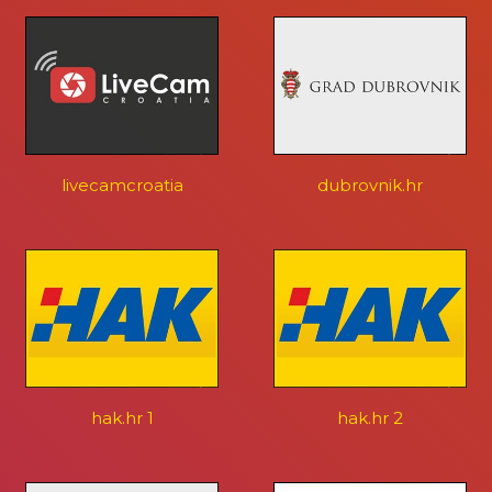
livecamcroatia
dubrovnik.hr
hak.hr 1
hak.hr 2