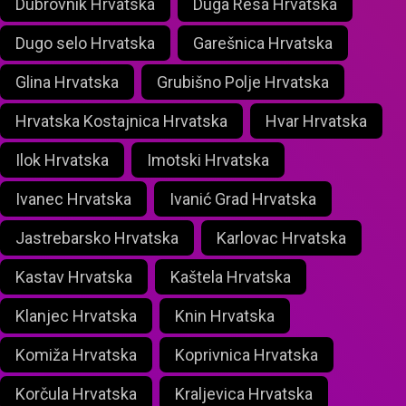
Dubrovnik Hrvatska
Duga Resa Hrvatska
Dugo selo Hrvatska
Garešnica Hrvatska
Glina Hrvatska
Grubišno Polje Hrvatska
Hrvatska Kostajnica Hrvatska
Hvar Hrvatska
Ilok Hrvatska
Imotski Hrvatska
Ivanec Hrvatska
Ivanić Grad Hrvatska
Jastrebarsko Hrvatska
Karlovac Hrvatska
Kastav Hrvatska
Kaštela Hrvatska
Klanjec Hrvatska
Knin Hrvatska
Komiža Hrvatska
Koprivnica Hrvatska
Korčula Hrvatska
Kraljevica Hrvatska