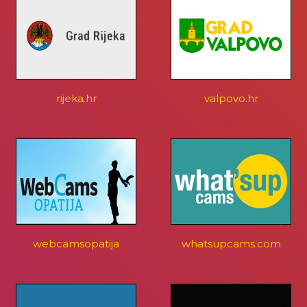
rijeka.hr
valpovo.hr
webcamsopatija
whatsupcams.com