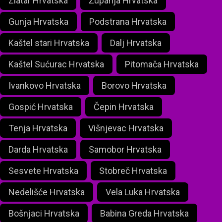
Zlatar Hrvatska
Županja Hrvatska
Gunja Hrvatska
Podstrana Hrvatska
Kaštel stari Hrvatska
Dalj Hrvatska
Kaštel Sućurac Hrvatska
Pitomača Hrvatska
Ivankovo Hrvatska
Borovo Hrvatska
Gospić Hrvatska
Čepin Hrvatska
Tenja Hrvatska
Višnjevac Hrvatska
Darda Hrvatska
Samobor Hrvatska
Sesvete Hrvatska
Stobreč Hrvatska
Nedelišće Hrvatska
Vela Luka Hrvatska
Bošnjaci Hrvatska
Babina Greda Hrvatska