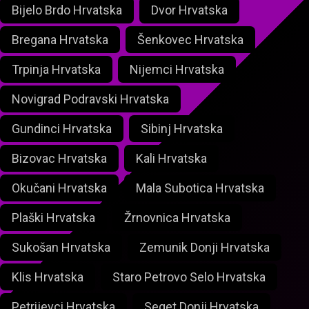
Bijelo Brdo Hrvatska
Dvor Hrvatska
Bregana Hrvatska
Šenkovec Hrvatska
Trpinja Hrvatska
Nijemci Hrvatska
Novigrad Podravski Hrvatska
Gundinci Hrvatska
Sibinj Hrvatska
Bizovac Hrvatska
Kali Hrvatska
Okučani Hrvatska
Mala Subotica Hrvatska
Plaški Hrvatska
Žrnovnica Hrvatska
Sukošan Hrvatska
Zemunik Donji Hrvatska
Klis Hrvatska
Staro Petrovo Selo Hrvatska
Petrijevci Hrvatska
Seget Donji Hrvatska