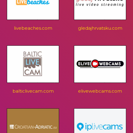
livebeaches.com
gledajhrvatsku.com
balticlivecam.com
elivewebcams.com