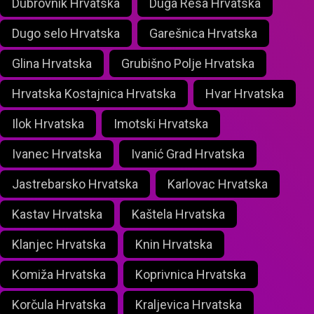
Dubrovnik Hrvatska
Duga Resa Hrvatska
Dugo selo Hrvatska
Garešnica Hrvatska
Glina Hrvatska
Grubišno Polje Hrvatska
Hrvatska Kostajnica Hrvatska
Hvar Hrvatska
Ilok Hrvatska
Imotski Hrvatska
Ivanec Hrvatska
Ivanić Grad Hrvatska
Jastrebarsko Hrvatska
Karlovac Hrvatska
Kastav Hrvatska
Kaštela Hrvatska
Klanjec Hrvatska
Knin Hrvatska
Komiža Hrvatska
Koprivnica Hrvatska
Korčula Hrvatska
Kraljevica Hrvatska