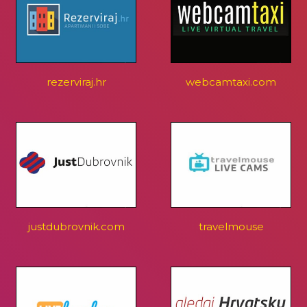
rezerviraj.hr
webcamtaxi.com
justdubrovnik.com
travelmouse