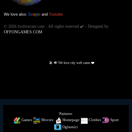
We love also:
G
o
o
g
l
e
and
Youtube
©
2026 foxlivecam.com - All rights reserved ✔️ - Designed by
OFFONGAMES.COM
🎤 🔊 We love city web cams ❤️
Partners:
Games
Movies
Homepage
Clothes
Sport
Oglasnici