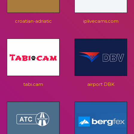
croatian-adriatic
iplivecams.com
tabi.cam
airport DBK