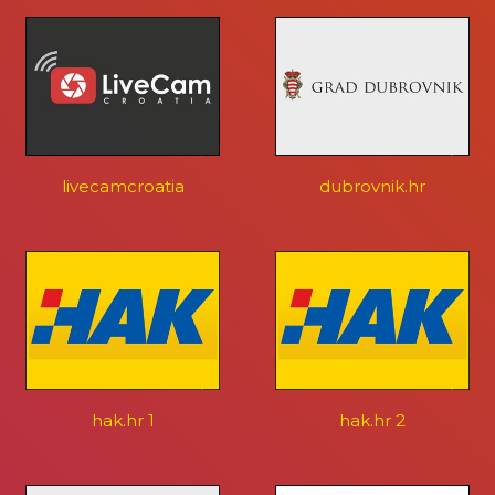
livecamcroatia
dubrovnik.hr
hak.hr 1
hak.hr 2