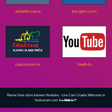
alltrafficcams
bergfex.com
pakostane.hr
SaaN.tv
Ravna Gora uživo kamere Hrvatska - Live Cam Croatia Welcome to
foxlivecam.com 🚦🚗🚂🚋🛵🚥