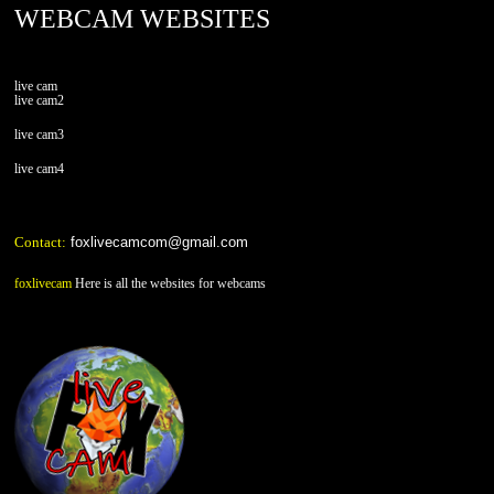
WEBCAM WEBSITES
live cam
live cam2
live cam3
live cam4
Contact:
foxlivecamcom@gmail.com
foxlivecam
Here is all the websites for webcams