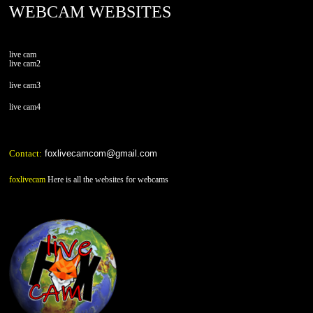
WEBCAM WEBSITES
live cam
live cam2
live cam3
live cam4
Contact:
foxlivecamcom@gmail.com
foxlivecam
Here is all the websites for webcams