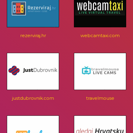
rezerviraj.hr
webcamtaxi.com
justdubrovnik.com
travelmouse