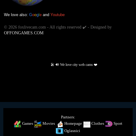
We love also:
G
o
o
g
l
e
and
Youtube
©
2026 foxlivecam.com - All rights reserved ✔️ - Designed by
OFFONGAMES.COM
🎤 🔊 We love city web cams ❤️
Partners:
Games
Movies
Homepage
Clothes
Sport
Oglasnici