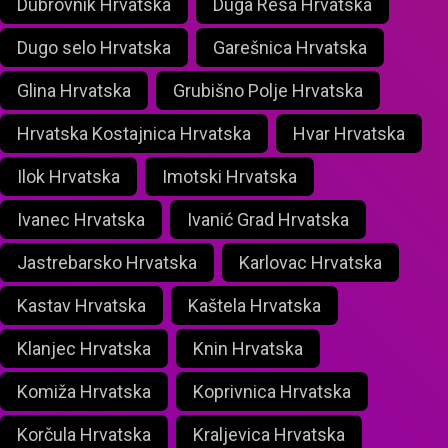
Dubrovnik Hrvatska
Duga Resa Hrvatska
Dugo selo Hrvatska
Garešnica Hrvatska
Glina Hrvatska
Grubišno Polje Hrvatska
Hrvatska Kostajnica Hrvatska
Hvar Hrvatska
Ilok Hrvatska
Imotski Hrvatska
Ivanec Hrvatska
Ivanić Grad Hrvatska
Jastrebarsko Hrvatska
Karlovac Hrvatska
Kastav Hrvatska
Kaštela Hrvatska
Klanjec Hrvatska
Knin Hrvatska
Komiža Hrvatska
Koprivnica Hrvatska
Korčula Hrvatska
Kraljevica Hrvatska