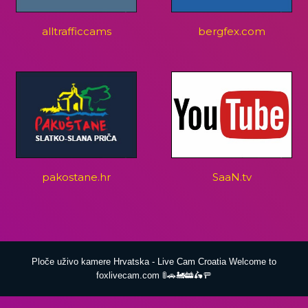
alltrafficcams
bergfex.com
pakostane.hr
SaaN.tv
Ploče uživo kamere Hrvatska - Live Cam Croatia Welcome to
foxlivecam.com 🚦🚗🚂🚋🛵🚥