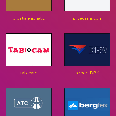
croatian-adriatic
iplivecams.com
tabi.cam
airport DBK