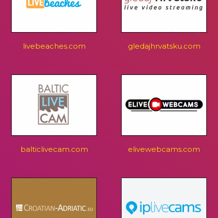
livebeaches.com
gledajhrvatsku.com
balticlivecam.com
elivewebcams.com