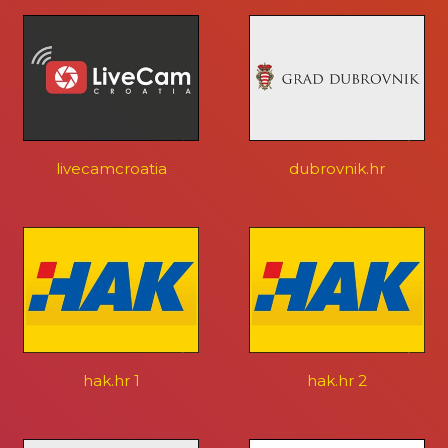
livecamcroatia
dubrovnik.hr
hak.hr 1
hak.hr 2