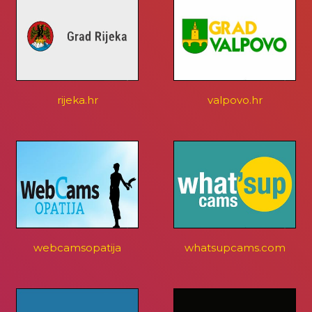
rijeka.hr
valpovo.hr
webcamsopatija
whatsupcams.com