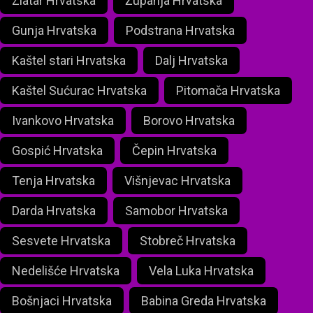
Zlatar Hrvatska
Županja Hrvatska
Gunja Hrvatska
Podstrana Hrvatska
Kaštel stari Hrvatska
Dalj Hrvatska
Kaštel Sućurac Hrvatska
Pitomača Hrvatska
Ivankovo Hrvatska
Borovo Hrvatska
Gospić Hrvatska
Čepin Hrvatska
Tenja Hrvatska
Višnjevac Hrvatska
Darda Hrvatska
Samobor Hrvatska
Sesvete Hrvatska
Stobreč Hrvatska
Nedelišće Hrvatska
Vela Luka Hrvatska
Bošnjaci Hrvatska
Babina Greda Hrvatska