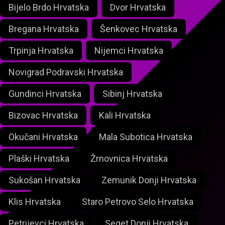
Bijelo Brdo Hrvatska
Dvor Hrvatska
Bregana Hrvatska
Šenkovec Hrvatska
Trpinja Hrvatska
Nijemci Hrvatska
Novigrad Podravski Hrvatska
Gundinci Hrvatska
Sibinj Hrvatska
Bizovac Hrvatska
Kali Hrvatska
Okučani Hrvatska
Mala Subotica Hrvatska
Plaški Hrvatska
Žrnovnica Hrvatska
Sukošan Hrvatska
Zemunik Donji Hrvatska
Klis Hrvatska
Staro Petrovo Selo Hrvatska
Petrijevci Hrvatska
Seget Donji Hrvatska