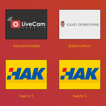
livecamcroatia
dubrovnik.hr
hak.hr 1
hak.hr 2