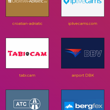
croatian-adriatic
iplivecams.com
tabi.cam
airport DBK