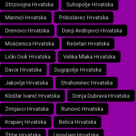
Strizivojna Hrvatska
Suhopolje Hrvatska
Marinići Hrvatska
Pribislavec Hrvatska
Drenovci Hrvatska
Donji Andrijevci Hrvatska
Mošćenica Hrvatska
Rešetari Hrvatska
Lički Osik Hrvatska
Velika Mlaka Hrvatska
Davor Hrvatska
Dugopolje Hrvatska
Jakovlje Hrvatska
Strahoninec Hrvatska
Kloštar Ivanić Hrvatska
Donja Dubrava Hrvatska
Zmijavci Hrvatska
Runović Hrvatska
Krapanj Hrvatska
Belica Hrvatska
Štitar Hrvatska
Lipovljani Hrvatska