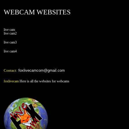
WEBCAM WEBSITES
live cam
live cam2
live cam3
live cam4
Contact:
foxlivecamcom@gmail.com
foxlivecam
Here is all the websites for webcams