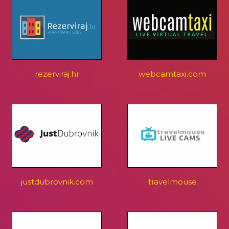
rezerviraj.hr
webcamtaxi.com
justdubrovnik.com
travelmouse