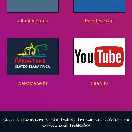
alltrafficcams
bergfex.com
pakostane.hr
SaaN.tv
Orašac Dubrovnik uživo kamere Hrvatska - Live Cam Croatia Welcome to
foxlivecam.com 🚦🚗🚂🚋🛵🚥