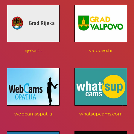
rijeka.hr
valpovo.hr
webcamsopatija
whatsupcams.com