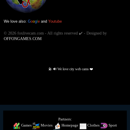
We love also:
G
o
o
g
l
e
and
Youtube
©
2026 foxlivecam.com - All rights reserved ✔️ - Designed by
OFFONGAMES.COM
🎤 🔊 We love city web cams ❤️
Partners:
Games
Movies
Homepage
Clothes
Sport