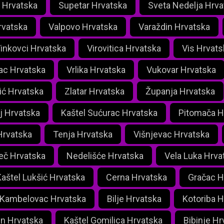
d Hrvatska
Supetar Hrvatska
Sveta Nedelja Hrva
vatska
Valpovo Hrvatska
Varaždin Hrvatska
inkovci Hrvatska
Virovitica Hrvatska
Vis Hrvats
ac Hrvatska
Vrlika Hrvatska
Vukovar Hrvatska
ić Hrvatska
Zlatar Hrvatska
Županja Hrvatska
j Hrvatska
Kaštel Sućurac Hrvatska
Pitomača H
Hrvatska
Tenja Hrvatska
Višnjevac Hrvatska
eč Hrvatska
Nedelišće Hrvatska
Vela Luka Hrva
aštel Lukšić Hrvatska
Cerna Hrvatska
Gračac H
 Kambelovac Hrvatska
Bilje Hrvatska
Kotoriba H
n Hrvatska
Kaštel Gomilica Hrvatska
Bibinje Hr