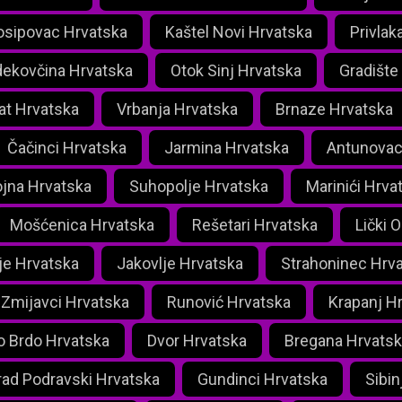
osipovac Hrvatska
Kaštel Novi Hrvatska
Privlak
ekovčina Hrvatska
Otok Sinj Hrvatska
Gradište
at Hrvatska
Vrbanja Hrvatska
Brnaze Hrvatska
Čačinci Hrvatska
Jarmina Hrvatska
Antunovac
ojna Hrvatska
Suhopolje Hrvatska
Marinići Hrva
Mošćenica Hrvatska
Rešetari Hrvatska
Lički 
je Hrvatska
Jakovlje Hrvatska
Strahoninec Hrv
Zmijavci Hrvatska
Runović Hrvatska
Krapanj H
lo Brdo Hrvatska
Dvor Hrvatska
Bregana Hrvatsk
rad Podravski Hrvatska
Gundinci Hrvatska
Sibin