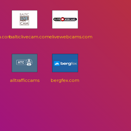
u.com
balticlivecam.com
elivewebcams.com
alltrafficcams
bergfex.com