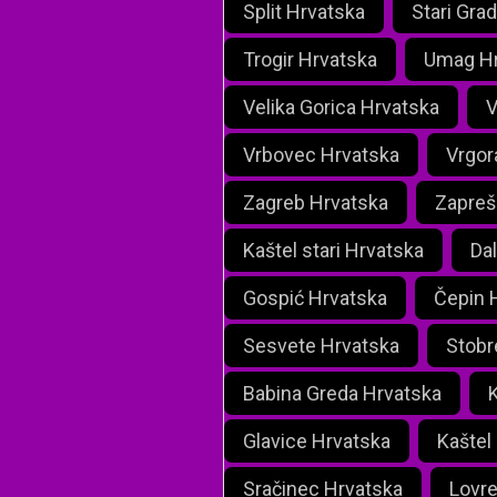
Split Hrvatska
Stari Gra
Trogir Hrvatska
Umag Hr
Velika Gorica Hrvatska
V
Vrbovec Hrvatska
Vrgor
Zagreb Hrvatska
Zapreš
Kaštel stari Hrvatska
Dal
Gospić Hrvatska
Čepin 
Sesvete Hrvatska
Stobr
Babina Greda Hrvatska
K
Glavice Hrvatska
Kaštel
Sračinec Hrvatska
Lovre