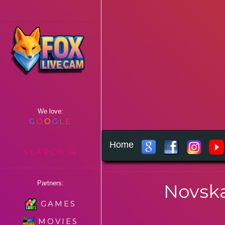
We love:
G
O
O
G
L
E
Home
SEARCH 🔍
Partners:
Novska
GAMES
MOVIES