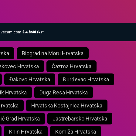
livecam.com 🚦🚗🚂🚋🛵🚥
tska
Biograd na Moru Hrvatska
akovec Hrvatska
Čazma Hrvatska
Đakovo Hrvatska
Đurđevac Hrvatska
ik Hrvatska
Duga Resa Hrvatska
Hrvatska
Hrvatska Kostajnica Hrvatska
nić Grad Hrvatska
Jastrebarsko Hrvatska
Knin Hrvatska
Komiža Hrvatska