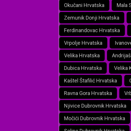
Okučani Hrvatska
Mala 
Zemunik Donji Hrvatska
Ferdinandovac Hrvatska
Vrpolje Hrvatska
Ivanov
Velika Hrvatska
Andrija
Dubica Hrvatska
Velika 
Kaštel Štafilić Hrvatska
Ravna Gora Hrvatska
Vr
Njivice Dubrovnik Hrvatska
Močići Dubrovnik Hrvatska
Soline Dubrovnik Hrvatska