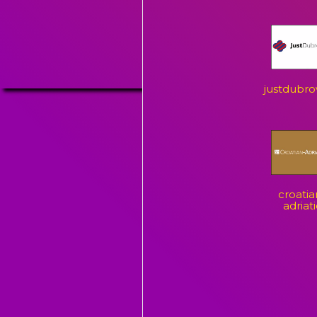
justdubro
croatia
adriati