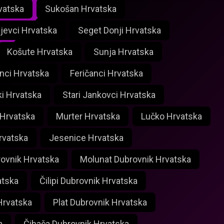
vatska
Sukošan Hrvatska
ijevci Hrvatska
Seget Donji Hrvatska
Košute Hrvatska
Sunja Hrvatska
nci Hrvatska
Feričanci Hrvatska
ki Hrvatska
Stari Jankovci Hrvatska
 Hrvatska
Murter Hrvatska
Lučko Hrvatska
rvatska
Jesenice Hrvatska
rovnik Hrvatska
Molunat Dubrovnik Hrvatska
atska
Čilipi Dubrovnik Hrvatska
Hrvatska
Plat Dubrovnik Hrvatska
a
Čibača Dubrovnik Hrvatska