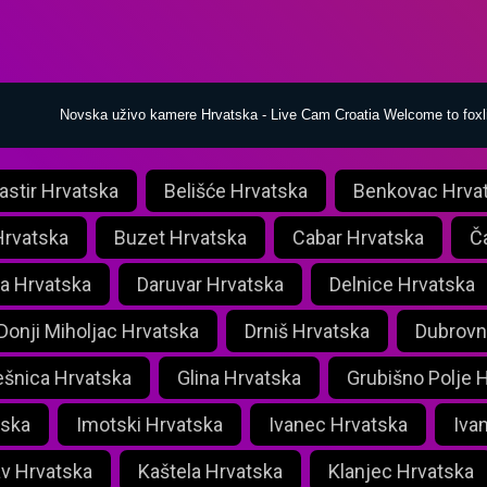
Novska uživo kamere Hrvatska - Live Cam Croatia Welcome to fox
astir Hrvatska
Belišće Hrvatska
Benkovac Hrva
Hrvatska
Buzet Hrvatska
Cabar Hrvatska
Č
ca Hrvatska
Daruvar Hrvatska
Delnice Hrvatska
Donji Miholjac Hrvatska
Drniš Hrvatska
Dubrovn
ešnica Hrvatska
Glina Hrvatska
Grubišno Polje 
tska
Imotski Hrvatska
Ivanec Hrvatska
Iva
v Hrvatska
Kaštela Hrvatska
Klanjec Hrvatska