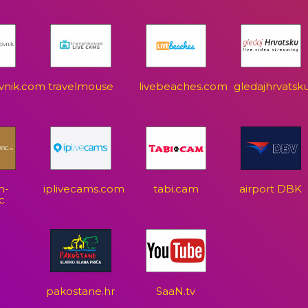
vnik.com
travelmouse
livebeaches.com
gledajhrvatsk
n-
iplivecams.com
tabi.cam
airport DBK
c
pakostane.hr
SaaN.tv