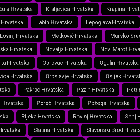
čula Hrvatska
Kraljevica Hrvatska
Krapina Hrva
 Hrvatska
Labin Hrvatska
Lepoglava Hrvatska
 Lošinj Hrvatska
Metković Hrvatska
Mursko Sred
iška Hrvatska
Novalja Hrvatska
Novi Marof Hrv
ka Hrvatska
Obrovac Hrvatska
Ogulin Hrvatska
vica Hrvatska
Oroslavje Hrvatska
Osijek Hrvats
tska
Pakrac Hrvatska
Pazin Hrvatska
Petri
 Hrvatska
Poreč Hrvatska
Požega Hrvatska
tska
Rijeka Hrvatska
Rovinj Hrvatska
Senj 
Hrvatska
Slatina Hrvatska
Slavonski Brod Hrvat