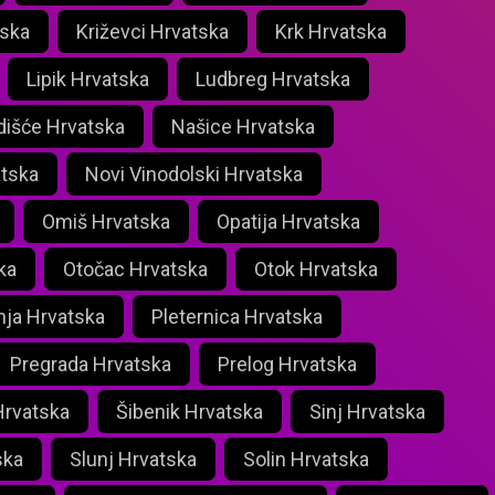
tska
Križevci Hrvatska
Krk Hrvatska
Lipik Hrvatska
Ludbreg Hrvatska
išće Hrvatska
Našice Hrvatska
atska
Novi Vinodolski Hrvatska
Omiš Hrvatska
Opatija Hrvatska
ka
Otočac Hrvatska
Otok Hrvatska
nja Hrvatska
Pleternica Hrvatska
Pregrada Hrvatska
Prelog Hrvatska
Hrvatska
Šibenik Hrvatska
Sinj Hrvatska
ska
Slunj Hrvatska
Solin Hrvatska