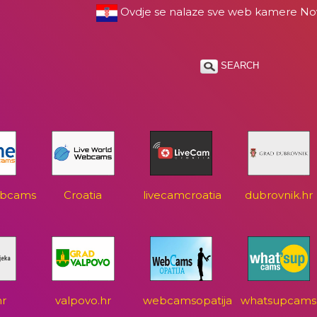
Ovdje se nalaze sve web kamere N
SEARCH
ebcams
Croatia
livecamcroatia
dubrovnik.hr
hr
valpovo.hr
webcamsopatija
whatsupcams