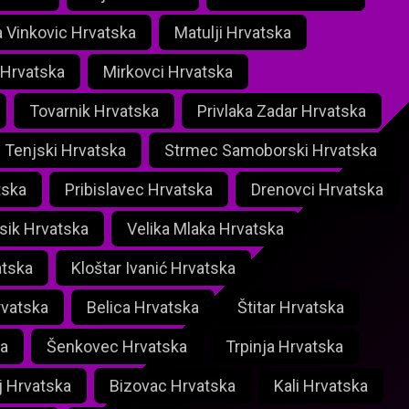
a Vinkovic Hrvatska
Matulji Hrvatska
 Hrvatska
Mirkovci Hrvatska
Tovarnik Hrvatska
Privlaka Zadar Hrvatska
 Tenjski Hrvatska
Strmec Samoborski Hrvatska
tska
Pribislavec Hrvatska
Drenovci Hrvatska
Osik Hrvatska
Velika Mlaka Hrvatska
atska
Kloštar Ivanić Hrvatska
rvatska
Belica Hrvatska
Štitar Hrvatska
a
Šenkovec Hrvatska
Trpinja Hrvatska
j Hrvatska
Bizovac Hrvatska
Kali Hrvatska