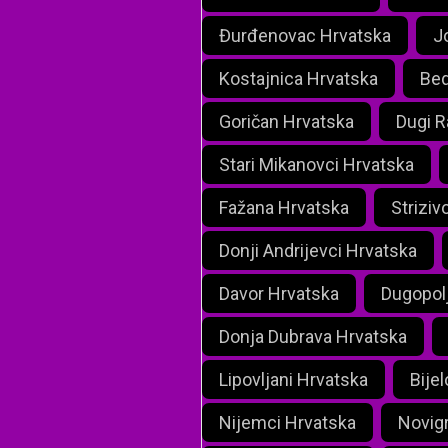
Đurđenovac Hrvatska
J
Kostajnica Hrvatska
Bed
Goričan Hrvatska
Dugi R
Stari Mikanovci Hrvatska
Fažana Hrvatska
Striziv
Donji Andrijevci Hrvatska
Davor Hrvatska
Dugopol
Donja Dubrava Hrvatska
Lipovljani Hrvatska
Bije
Nijemci Hrvatska
Novig