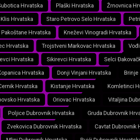
Subotica Hrvatska
Plaški Hrvatska
Žrnovnica Hr
Klis Hrvatska
Staro Petrovo Selo Hrvatska
Petr
Pakoštane Hrvatska
Kneževi Vinogradi Hrvatska
ec Hrvatska
Trojstveni Markovac Hrvatska
Vođi
ševci Hrvatska
Sikirevci Hrvatska
Selci Đakovač
Kopanica Hrvatska
Donji Vinjani Hrvatska
Brinje
Cernik Hrvatska
Kistanje Hrvatska
Komletinci H
bovsko Hrvatska
Oriovac Hrvatska
Vitaljina Dub
Poljice Dubrovnik Hrvatska
Gruda Dubrovnik Hrv
Zvekovica Dubrovnik Hrvatska
Cavtat Dubrovnik 
Mlini Dubrovnik Hrvatska
Buići Dubrovnik Hrvatsk