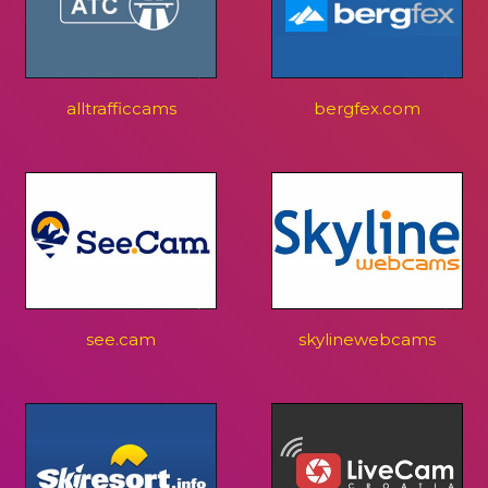
alltrafficcams
bergfex.com
see.cam
skylinewebcams