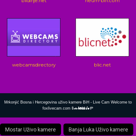
blidinje.net
neum-bih.com
webcamsdirectory
blic.net
Mrkonjić Bosna i Hercegovina uživo kamere BiH - Live Cam Welcome to
foxlivecam.com 🚦🚗🚂🚋🛵🚥
Mostar Uživo kamere
Banja Luka Uživo kamere