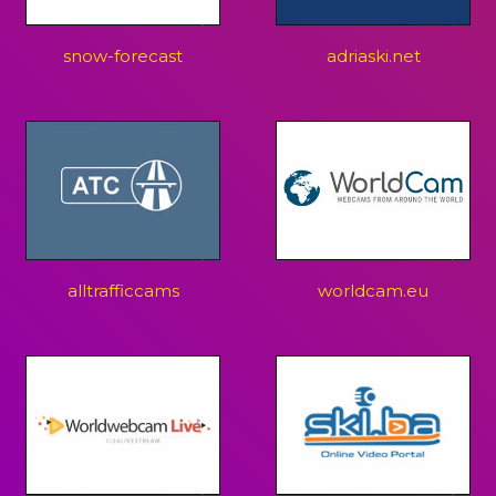
snow-forecast
adriaski.net
alltrafficcams
worldcam.eu