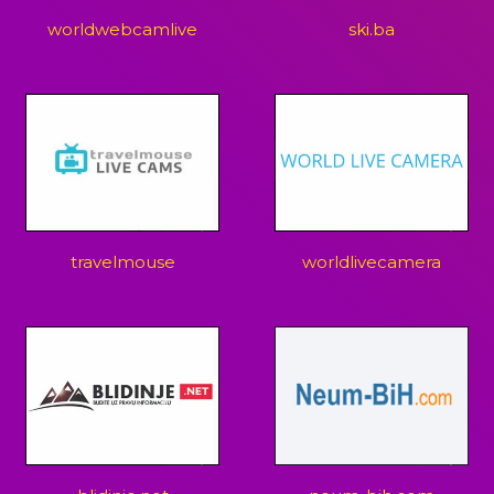
worldwebcamlive
ski.ba
travelmouse
worldlivecamera