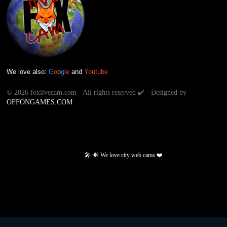
We love also:
G
o
o
g
l
e
and
Youtube
©
2026 foxlivecam.com - All rights reserved ✔️ - Designed by
OFFONGAMES.COM
🎤 🔊 We love city web cams ❤️