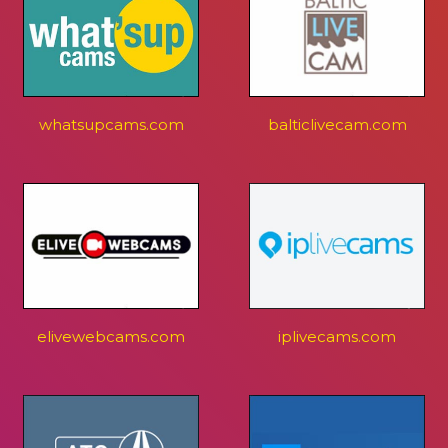
whatsupcams.com
balticlivecam.com
elivewebcams.com
iplivecams.com