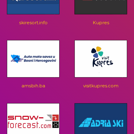
skiresort.info
Kupres
amsbih.ba
visitkupres.com