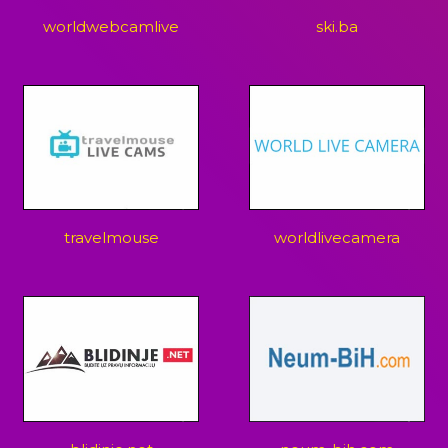
worldwebcamlive
ski.ba
travelmouse
worldlivecamera