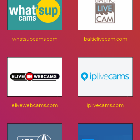
whatsupcams.com
balticlivecam.com
elivewebcams.com
iplivecams.com