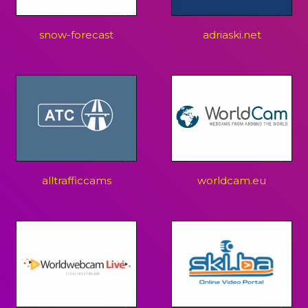
snow-forecast
adriaski.net
alltrafficcams
worldcam.eu