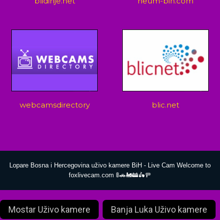
blidinje.net
neum-bih.com
webcamsdirectory
blic.net
Lopare Bosna i Hercegovina uživo kamere BiH - Live Cam Welcome to
foxlivecam.com 🚦🚗🚂🚋🛵🚥
Mostar Uživo kamere
Banja Luka Uživo kamere