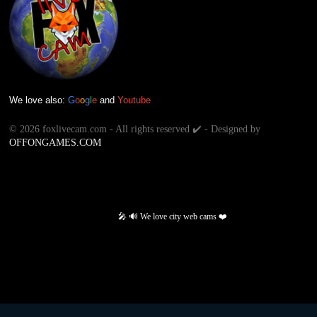
We love also:
G
o
o
g
l
e
and
Youtube
©
2026 foxlivecam.com - All rights reserved ✔️ - Designed by
OFFONGAMES.COM
🎤 🔊 We love city web cams ❤️