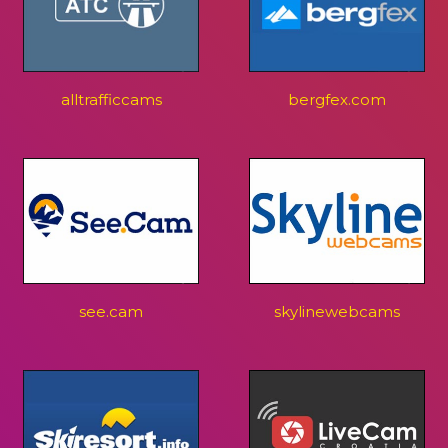
alltrafficcams
bergfex.com
see.cam
skylinewebcams