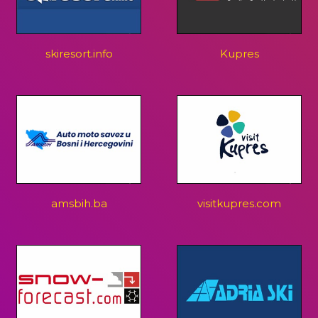
skiresort.info
Kupres
amsbih.ba
visitkupres.com