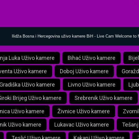
Ilidža Bosna i Hercegovina uživo kamere BiH - Live Cam Welcome to 
nja Luka Uživo kamere
Bihać Uživo kamere
Bije
venta Uživo kamere
Doboj Uživo kamere
Goražd
Gradiška Uživo kamere
Livno Uživo kamere
Ljub
Široki Brijeg Uživo kamere
Srebrenik Uživo kamere
nica Uživo kamere
Živnice Uživo kamere
Zvorni
nik Uživo kamere
Lukavac Uživo kamere
Tešanj
Teslić Uživo kamere
Kakanj Uživo kamere