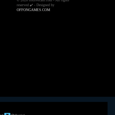
©
2026 foxlivecam.com - All rights
reserved ✔️ - Designed by
OFFONGAMES.COM