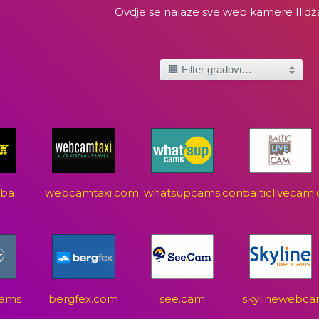
Ovdje se nalaze sve web kamere Ilid
.ba
webcamtaxi.com
whatsupcams.com
balticlivecam
ccams
bergfex.com
see.cam
skylinewebca