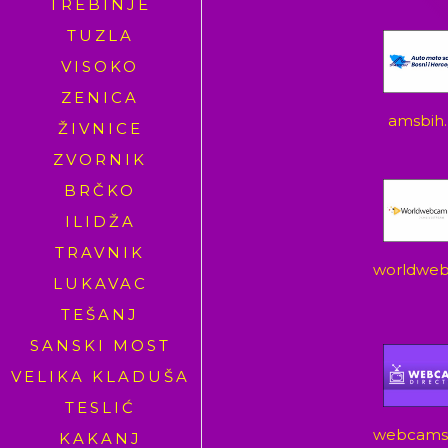
TREBINJE
TUZLA
VISOKO
ZENICA
amsbih
ŽIVNICE
ZVORNIK
BRČKO
ILIDŽA
TRAVNIK
worldweb
LUKAVAC
TEŠANJ
SANSKI MOST
VELIKA KLADUŠA
TESLIĆ
webcamsd
KAKANJ