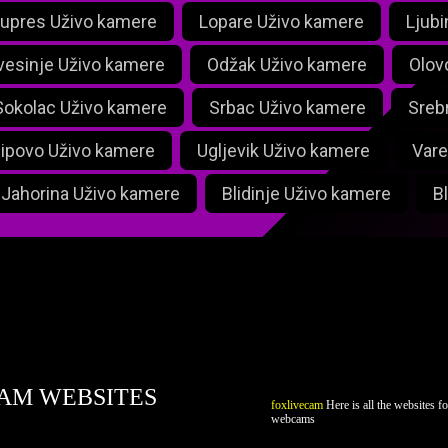
upres Uživo kamere
Lopare Uživo kamere
Ljubi
esinje Uživo kamere
Odžak Uživo kamere
Olov
Sokolac Uživo kamere
Srbac Uživo kamere
Sreb
ipovo Uživo kamere
Ugljevik Uživo kamere
Vare
Jahorina Uživo kamere
Blidinje Uživo kamere
B
ivecam.com
AM WEBSITES
foxlivecam
Here is all the websites fo
webcams