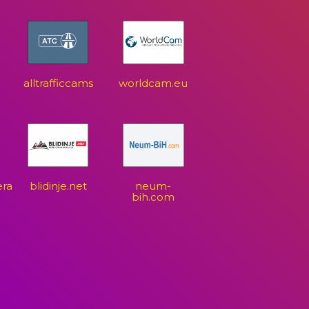
alltrafficcams
worldcam.eu
era
blidinje.net
neum-
bih.com