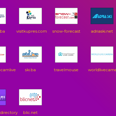
.ba
visitkupres.com
snow-forecast
adriaski.net
camlive
ski.ba
travelmouse
worldlivecam
irectory
blic.net