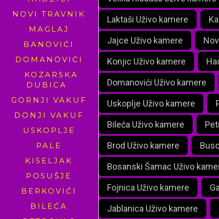
NOVI TRAVNIK
Laktaši Uživo kamere
Ka
MAGLAJ
Jajce Uživo kamere
Nov
BANOVIĆI
DOMANOVIĆI
Konjic Uživo kamere
Had
KOZARSKA
Domanovići Uživo kamere
DUBICA
GORNJI VAKUF
Uskoplje Uživo kamere
DONJI VAKUF
Bileća Uživo kamere
Pet
USKOPLJE
Brod Uživo kamere
Buso
PALE
KISELJAK
Bosanski Šamac Uživo kame
POSUŠJE
Fojnica Uživo kamere
Ga
BERKOVIĆI
BILEĆA
Jablanica Uživo kamere