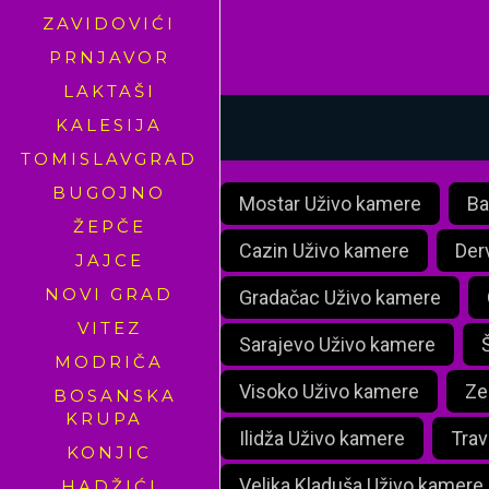
ZAVIDOVIĆI
PRNJAVOR
LAKTAŠI
KALESIJA
TOMISLAVGRAD
BUGOJNO
Mostar Uživo kamere
Ba
ŽEPČE
Cazin Uživo kamere
Der
JAJCE
NOVI GRAD
Gradačac Uživo kamere
VITEZ
Sarajevo Uživo kamere
MODRIČA
Visoko Uživo kamere
Ze
BOSANSKA
KRUPA
Ilidža Uživo kamere
Trav
KONJIC
Velika Kladuša Uživo kamere
HADŽIĆI