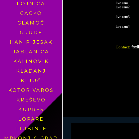
FOJNICA
live cam
live cam2
GACKO
live cam3
GLAMOČ
live cam4
GRUDE
HAN PIJESAK
Contact:
fox
JABLANICA
KALINOVIK
KLADANJ
KLJUČ
KOTOR VAROŠ
KREŠEVO
KUPRES
LOPARE
LJUBINJE
MRKONJIĆ GRAD