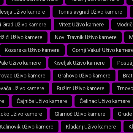
lesija Uživo kamere
Tomislavgrad Uživo kamere
i Grad Uživo kamere
Vitez Uživo kamere
Modrič
žići Uživo kamere
Novi Travnik Uživo kamere
M
Kozarska Uživo kamere
Gornji Vakuf Uživo kamer
Pale Uživo kamere
Kiseljak Uživo kamere
Posušj
rovac Uživo kamere
Grahovo Uživo kamere
Bra
vača Uživo kamere
Bužim Uživo kamere
Trnovo
re
Čajniče Uživo kamere
Čelinac Uživo kamere
cko Uživo kamere
Glamoč Uživo kamere
Grude
Kalinovik Uživo kamere
Kladanj Uživo kamere
K