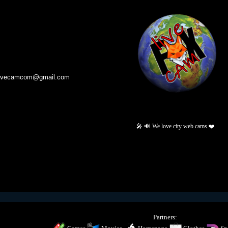
livecamcom@gmail.com
🎤 🔊 We love city web cams ❤️
Partners: