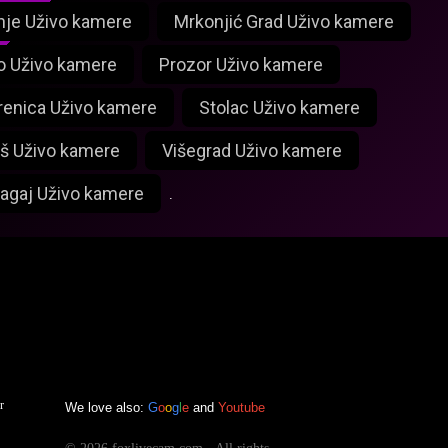
nje Uživo kamere
Mrkonjić Grad Uživo kamere
o Uživo kamere
Prozor Uživo kamere
renica Uživo kamere
Stolac Uživo kamere
š Uživo kamere
Višegrad Uživo kamere
lagaj Uživo kamere
.
r
We love also:
G
o
o
g
l
e
and
Youtube