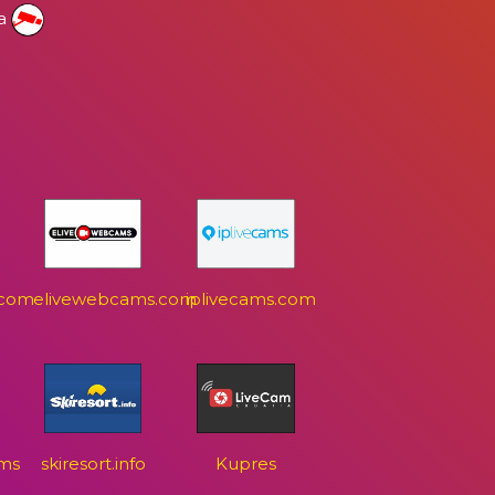
ža
.com
elivewebcams.com
iplivecams.com
ms
skiresort.info
Kupres