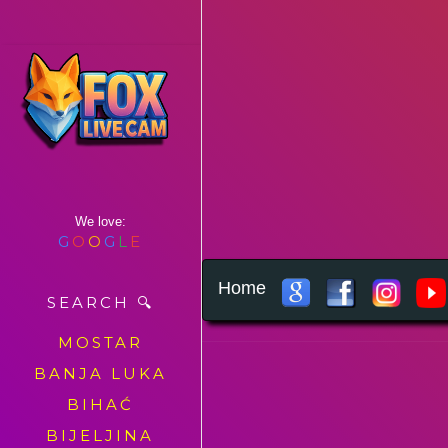
We love:
G
O
O
G
L
E
Home
SEARCH 🔍
MOSTAR
BANJA LUKA
BIHAĆ
BIJELJINA