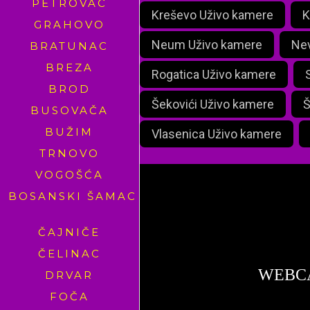
PETROVAC
Kreševo Uživo kamere
K
GRAHOVO
Neum Uživo kamere
Nev
BRATUNAC
BREZA
Rogatica Uživo kamere
BROD
Šekovići Uživo kamere
Š
BUSOVAČA
BUŽIM
Vlasenica Uživo kamere
TRNOVO
VOGOŠĆA
BOSANSKI ŠAMAC
foxl
ČAJNIČE
ČELINAC
WEBC
DRVAR
FOČA