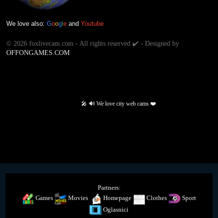
We love also:
G
o
o
g
l
e
and
Youtube
©
2026 foxlivecam.com - All rights reserved ✔️ - Designed by
OFFONGAMES.COM
🎤 🔊 We love city web cams ❤️
Partners:
Games
Movies
Homepage
Clothes
Sport
Oglasnici