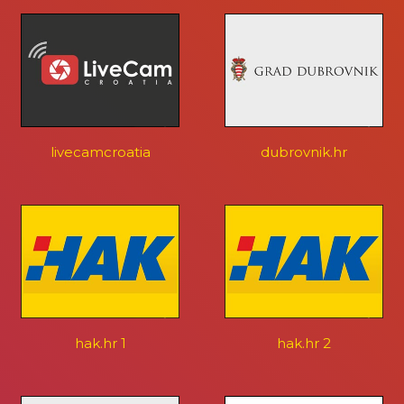
livecamcroatia
dubrovnik.hr
hak.hr 1
hak.hr 2