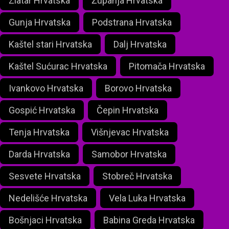
Zlatar Hrvatska
Županja Hrvatska
Gunja Hrvatska
Podstrana Hrvatska
Kaštel stari Hrvatska
Dalj Hrvatska
Kaštel Sućurac Hrvatska
Pitomača Hrvatska
Ivankovo Hrvatska
Borovo Hrvatska
Gospić Hrvatska
Čepin Hrvatska
Tenja Hrvatska
Višnjevac Hrvatska
Darda Hrvatska
Samobor Hrvatska
Sesvete Hrvatska
Stobreč Hrvatska
Nedelišće Hrvatska
Vela Luka Hrvatska
Bošnjaci Hrvatska
Babina Greda Hrvatska