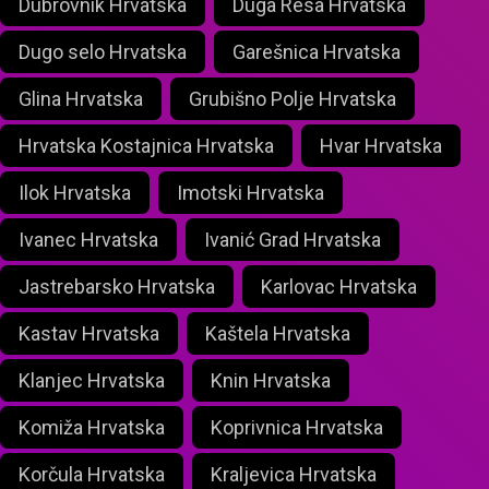
Dubrovnik Hrvatska
Duga Resa Hrvatska
Dugo selo Hrvatska
Garešnica Hrvatska
Glina Hrvatska
Grubišno Polje Hrvatska
Hrvatska Kostajnica Hrvatska
Hvar Hrvatska
Ilok Hrvatska
Imotski Hrvatska
Ivanec Hrvatska
Ivanić Grad Hrvatska
Jastrebarsko Hrvatska
Karlovac Hrvatska
Kastav Hrvatska
Kaštela Hrvatska
Klanjec Hrvatska
Knin Hrvatska
Komiža Hrvatska
Koprivnica Hrvatska
Korčula Hrvatska
Kraljevica Hrvatska