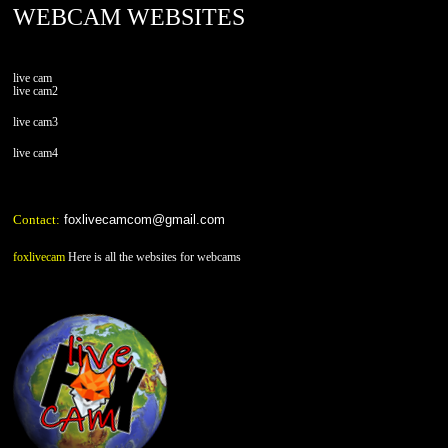
WEBCAM WEBSITES
live cam
live cam2
live cam3
live cam4
Contact:
foxlivecamcom@gmail.com
foxlivecam
Here is all the websites for webcams