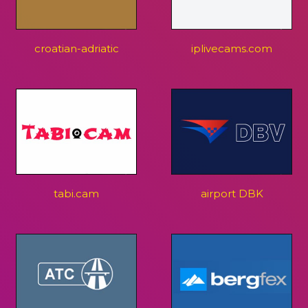
croatian-adriatic
iplivecams.com
tabi.cam
airport DBK