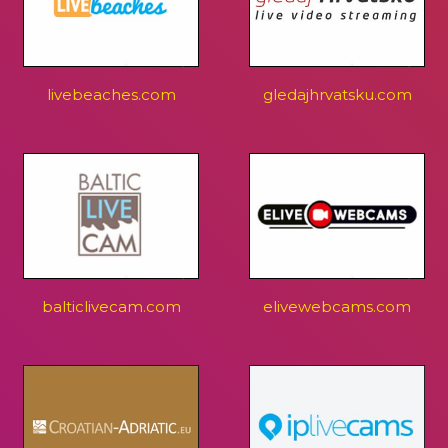
livebeaches.com
gledajhrvatsku.com
balticlivecam.com
elivewebcams.com