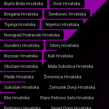
Bijelo Brdo Hrvatska
Dvor Hrvatska
Bregana Hrvatska
Šenkovec Hrvatska
Trpinja Hrvatska
Nijemci Hrvatska
Novigrad Podravski Hrvatska
Gundinci Hrvatska
Sibinj Hrvatska
Bizovac Hrvatska
Kali Hrvatska
Okučani Hrvatska
Mala Subotica Hrvatska
Plaški Hrvatska
Žrnovnica Hrvatska
Sukošan Hrvatska
Zemunik Donji Hrvatska
Klis Hrvatska
Staro Petrovo Selo Hrvatska
Petrijevci Hrvatska
Seget Donji Hrvatska