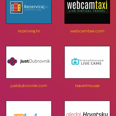
rezerviraj.hr
webcamtaxi.com
justdubrovnik.com
travelmouse