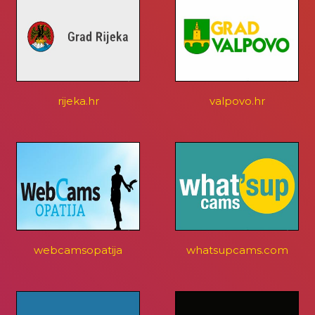
rijeka.hr
valpovo.hr
webcamsopatija
whatsupcams.com