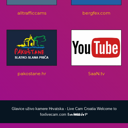
alltrafficcams
bergfex.com
pakostane.hr
SaaN.tv
Glavice uživo kamere Hrvatska - Live Cam Croatia Welcome to
foxlivecam.com 🚦🚗🚂🚋🛵🚥