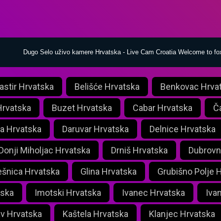
Dugo Selo uživo kamere Hrvatska - Live Cam Croatia Welcome to fo
astir Hrvatska
Belišće Hrvatska
Benkovac Hrva
Hrvatska
Buzet Hrvatska
Cabar Hrvatska
Č
ca Hrvatska
Daruvar Hrvatska
Delnice Hrvatska
Donji Miholjac Hrvatska
Drniš Hrvatska
Dubrovn
ešnica Hrvatska
Glina Hrvatska
Grubišno Polje 
tska
Imotski Hrvatska
Ivanec Hrvatska
Iva
v Hrvatska
Kaštela Hrvatska
Klanjec Hrvatska