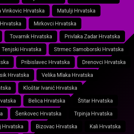
a Vinkovic Hrvatska
Matulji Hrvatska
 Hrvatska
Mirkovci Hrvatska
Tovarnik Hrvatska
Privlaka Zadar Hrvatska
 Tenjski Hrvatska
Strmec Samoborski Hrvatska
tska
Pribislavec Hrvatska
Drenovci Hrvatska
Osik Hrvatska
Velika Mlaka Hrvatska
atska
Kloštar Ivanić Hrvatska
rvatska
Belica Hrvatska
Štitar Hrvatska
a
Šenkovec Hrvatska
Trpinja Hrvatska
j Hrvatska
Bizovac Hrvatska
Kali Hrvatska