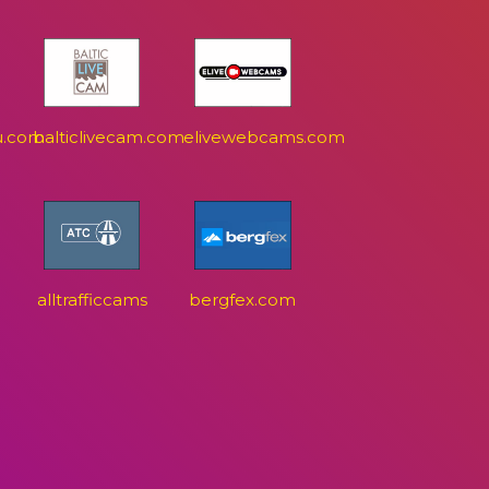
u.com
balticlivecam.com
elivewebcams.com
alltrafficcams
bergfex.com