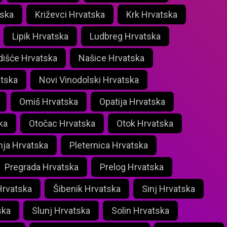
tska
Križevci Hrvatska
Krk Hrvatska
Lipik Hrvatska
Ludbreg Hrvatska
išće Hrvatska
Našice Hrvatska
atska
Novi Vinodolski Hrvatska
Omiš Hrvatska
Opatija Hrvatska
ka
Otočac Hrvatska
Otok Hrvatska
nja Hrvatska
Pleternica Hrvatska
Pregrada Hrvatska
Prelog Hrvatska
Hrvatska
Šibenik Hrvatska
Sinj Hrvatska
ska
Slunj Hrvatska
Solin Hrvatska