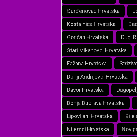
Đurđenovac Hrvatska
J
Kostajnica Hrvatska
Bed
Goričan Hrvatska
Dugi R
Stari Mikanovci Hrvatska
Fažana Hrvatska
Striziv
Donji Andrijevci Hrvatska
Davor Hrvatska
Dugopol
Donja Dubrava Hrvatska
Lipovljani Hrvatska
Bije
Nijemci Hrvatska
Novig