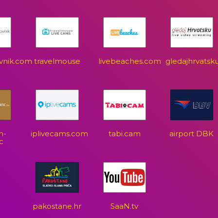
vnik.com
travelmouse
livebeaches.com
gledajhrvatsk
n-
iplivecams.com
tabi.cam
airport DBK
c
pakostane.hr
SaaN.tv