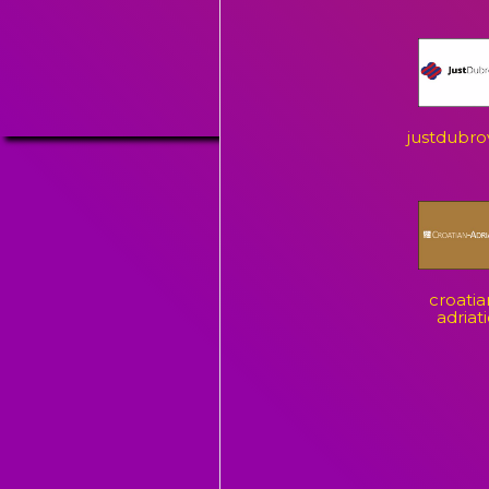
justdubro
croatia
adriati