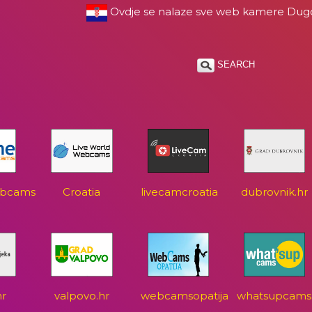
Ovdje se nalaze sve web kamere Dug
SEARCH
ebcams
Croatia
livecamcroatia
dubrovnik.hr
hr
valpovo.hr
webcamsopatija
whatsupcams