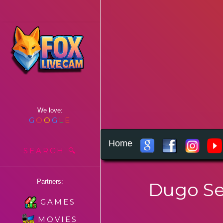
We love:
G
O
O
G
L
E
Home
SEARCH 🔍
Partners:
Dugo Se
GAMES
MOVIES