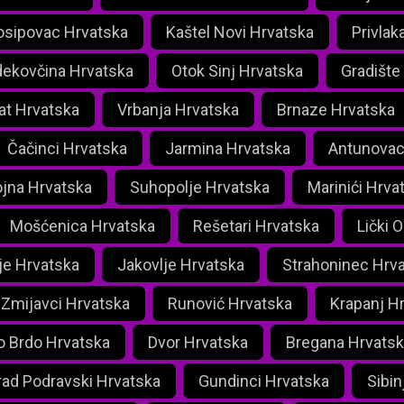
osipovac Hrvatska
Kaštel Novi Hrvatska
Privlak
ekovčina Hrvatska
Otok Sinj Hrvatska
Gradište
at Hrvatska
Vrbanja Hrvatska
Brnaze Hrvatska
Čačinci Hrvatska
Jarmina Hrvatska
Antunovac
ojna Hrvatska
Suhopolje Hrvatska
Marinići Hrva
Mošćenica Hrvatska
Rešetari Hrvatska
Lički 
je Hrvatska
Jakovlje Hrvatska
Strahoninec Hrv
Zmijavci Hrvatska
Runović Hrvatska
Krapanj H
lo Brdo Hrvatska
Dvor Hrvatska
Bregana Hrvatsk
rad Podravski Hrvatska
Gundinci Hrvatska
Sibin