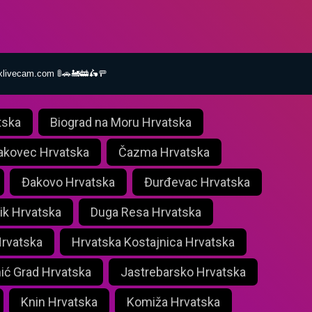
xlivecam.com 🚦🚗🚂🚋🛵🚥
tska
Biograd na Moru Hrvatska
akovec Hrvatska
Čazma Hrvatska
Đakovo Hrvatska
Đurđevac Hrvatska
ik Hrvatska
Duga Resa Hrvatska
Hrvatska
Hrvatska Kostajnica Hrvatska
nić Grad Hrvatska
Jastrebarsko Hrvatska
Knin Hrvatska
Komiža Hrvatska