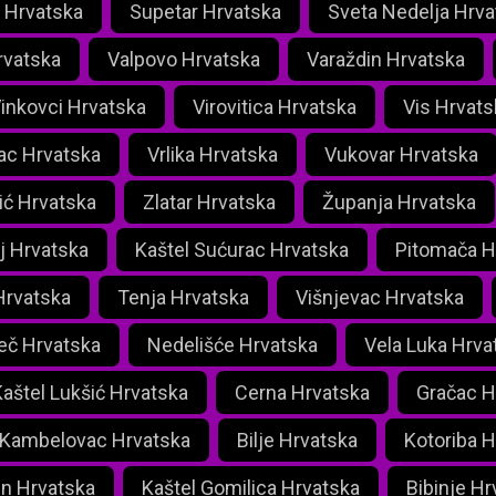
d Hrvatska
Supetar Hrvatska
Sveta Nedelja Hrva
vatska
Valpovo Hrvatska
Varaždin Hrvatska
inkovci Hrvatska
Virovitica Hrvatska
Vis Hrvats
ac Hrvatska
Vrlika Hrvatska
Vukovar Hrvatska
ić Hrvatska
Zlatar Hrvatska
Županja Hrvatska
j Hrvatska
Kaštel Sućurac Hrvatska
Pitomača H
Hrvatska
Tenja Hrvatska
Višnjevac Hrvatska
eč Hrvatska
Nedelišće Hrvatska
Vela Luka Hrva
aštel Lukšić Hrvatska
Cerna Hrvatska
Gračac H
 Kambelovac Hrvatska
Bilje Hrvatska
Kotoriba H
n Hrvatska
Kaštel Gomilica Hrvatska
Bibinje Hr