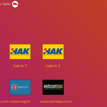
o Selo
hak.hr 1
hak.hr 2
.com
rezerviraj.hr
webcamtaxi.com