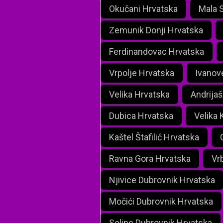
Okučani Hrvatska
Mala 
Zemunik Donji Hrvatska
Ferdinandovac Hrvatska
Vrpolje Hrvatska
Ivanov
Velika Hrvatska
Andrija
Dubica Hrvatska
Velika 
Kaštel Štafilić Hrvatska
Ravna Gora Hrvatska
Vr
Njivice Dubrovnik Hrvatska
Močići Dubrovnik Hrvatska
Soline Dubrovnik Hrvatska