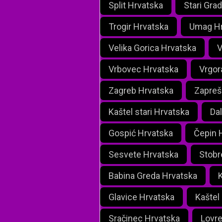
Split Hrvatska
Stari Gra
Trogir Hrvatska
Umag Hr
Velika Gorica Hrvatska
V
Vrbovec Hrvatska
Vrgor
Zagreb Hrvatska
Zapreš
Kaštel stari Hrvatska
Dal
Gospić Hrvatska
Čepin 
Sesvete Hrvatska
Stobr
Babina Greda Hrvatska
K
Glavice Hrvatska
Kaštel
Sračinec Hrvatska
Lovre