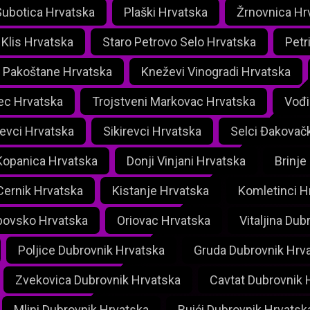
Subotica Hrvatska
Plaški Hrvatska
Žrnovnica Hr
Klis Hrvatska
Staro Petrovo Selo Hrvatska
Petr
Pakoštane Hrvatska
Kneževi Vinogradi Hrvatska
ec Hrvatska
Trojstveni Markovac Hrvatska
Vođi
ševci Hrvatska
Sikirevci Hrvatska
Selci Đakovač
Kopanica Hrvatska
Donji Vinjani Hrvatska
Brinje
Cernik Hrvatska
Kistanje Hrvatska
Komletinci H
bovsko Hrvatska
Oriovac Hrvatska
Vitaljina Dub
Poljice Dubrovnik Hrvatska
Gruda Dubrovnik Hrv
Zvekovica Dubrovnik Hrvatska
Cavtat Dubrovnik 
Mlini Dubrovnik Hrvatska
Buići Dubrovnik Hrvatsk