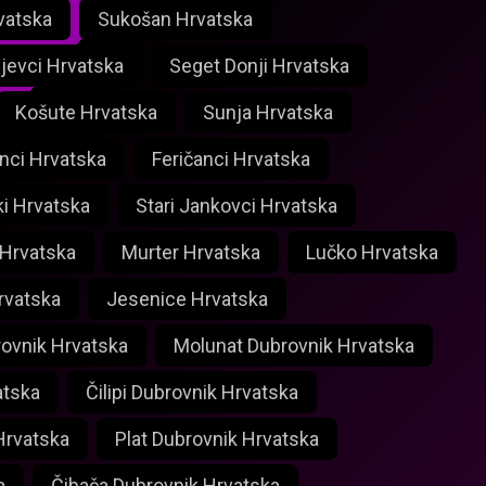
vatska
Sukošan Hrvatska
ijevci Hrvatska
Seget Donji Hrvatska
Košute Hrvatska
Sunja Hrvatska
nci Hrvatska
Feričanci Hrvatska
ki Hrvatska
Stari Jankovci Hrvatska
 Hrvatska
Murter Hrvatska
Lučko Hrvatska
rvatska
Jesenice Hrvatska
rovnik Hrvatska
Molunat Dubrovnik Hrvatska
atska
Čilipi Dubrovnik Hrvatska
Hrvatska
Plat Dubrovnik Hrvatska
a
Čibača Dubrovnik Hrvatska