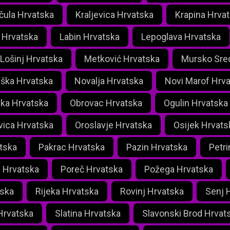
čula Hrvatska
Kraljevica Hrvatska
Krapina Hrva
 Hrvatska
Labin Hrvatska
Lepoglava Hrvatska
 Lošinj Hrvatska
Metković Hrvatska
Mursko Sred
iška Hrvatska
Novalja Hrvatska
Novi Marof Hrv
ka Hrvatska
Obrovac Hrvatska
Ogulin Hrvatska
vica Hrvatska
Oroslavje Hrvatska
Osijek Hrvats
tska
Pakrac Hrvatska
Pazin Hrvatska
Petri
 Hrvatska
Poreč Hrvatska
Požega Hrvatska
tska
Rijeka Hrvatska
Rovinj Hrvatska
Senj 
Hrvatska
Slatina Hrvatska
Slavonski Brod Hrvat