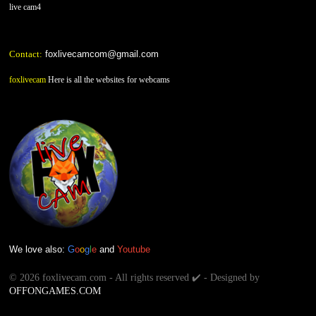
live cam4
Contact:
foxlivecamcom@gmail.com
foxlivecam
Here is all the websites for webcams
We love also:
G
o
o
g
l
e
and
Youtube
©
2026 foxlivecam.com - All rights reserved ✔️ - Designed by
OFFONGAMES.COM