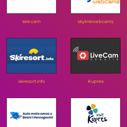
see.cam
skylinewebcams
skiresort.info
Kupres