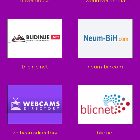
travelmouse
worldlivecamera
blidinje.net
neum-bih.com
webcamsdirectory
blic.net