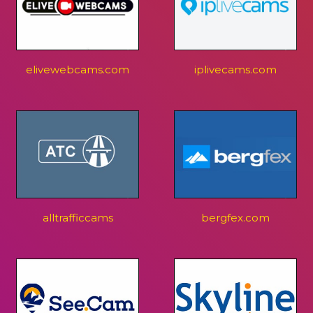
elivewebcams.com
iplivecams.com
alltrafficcams
bergfex.com