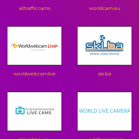
alltrafficcams
worldcam.eu
worldwebcamlive
ski.ba