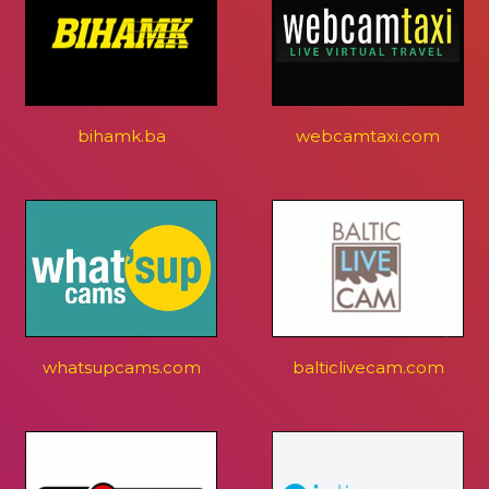
bihamk.ba
webcamtaxi.com
whatsupcams.com
balticlivecam.com