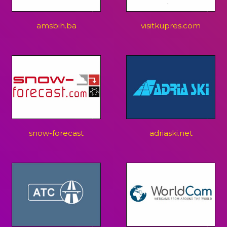
amsbih.ba
visitkupres.com
snow-forecast
adriaski.net